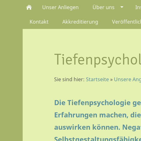
Unser Anliegen
Über uns
In
Kontakt
Akkreditierung
Veröffentli
Tiefenpsycho
Sie sind hier:
Startseite
»
Unsere An
Die Tiefenpsychologie ge
Erfahrungen machen, die 
auswirken können. Negat
Selbstgestaltungsfähigkei