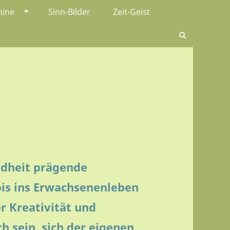
mine
Sinn-Bilder
Zeit-Geist
ndheit prägende
 bis ins Erwachsenenleben
 Kreativität und
h sein, sich der eigenen,