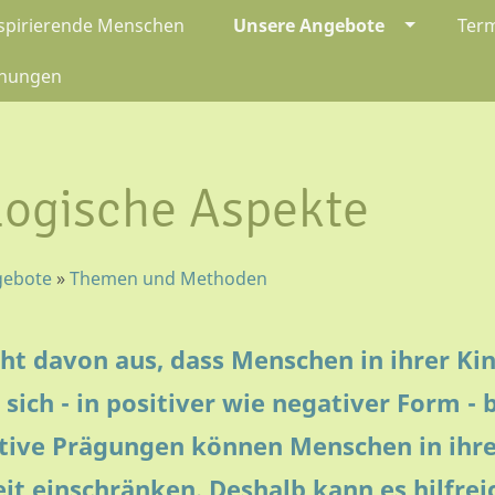
spirierende Menschen
Unsere Angebote
Ter
chungen
logische Aspekte
gebote
»
Themen und Methoden
ht davon aus, dass Menschen in ihrer Ki
sich - in positiver wie negativer Form -
ive Prägungen können Menschen in ihrer
t einschränken. Deshalb kann es hilfreic